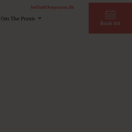
hello@thepraxis.dk
Om The Praxis
Book tid