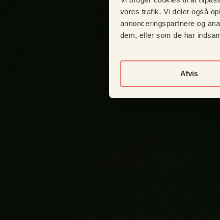
vores trafik. Vi deler også 
annonceringspartnere og anal
dem, eller som de har indsaml
Afvis