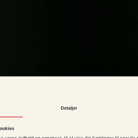
Detaljer
ookies
se vores indhold og annoncer, til at vise dig funktioner til sociale